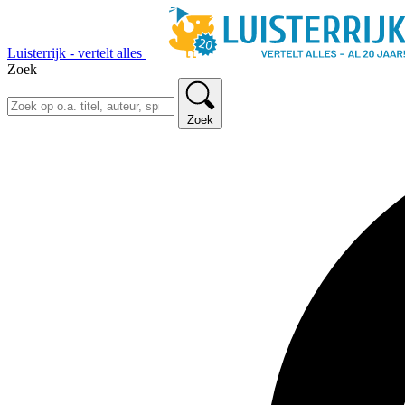
Luisterrijk - vertelt alles
Zoek
Zoek