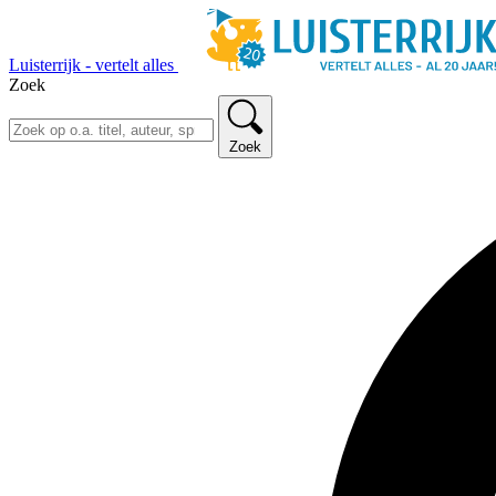
Luisterrijk - vertelt alles
Zoek
Zoek