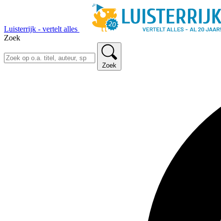
Luisterrijk - vertelt alles
Zoek
Zoek