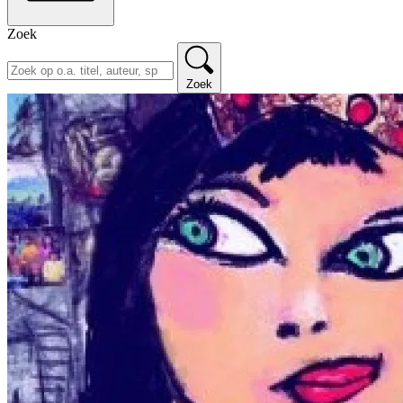
Zoek
Zoek