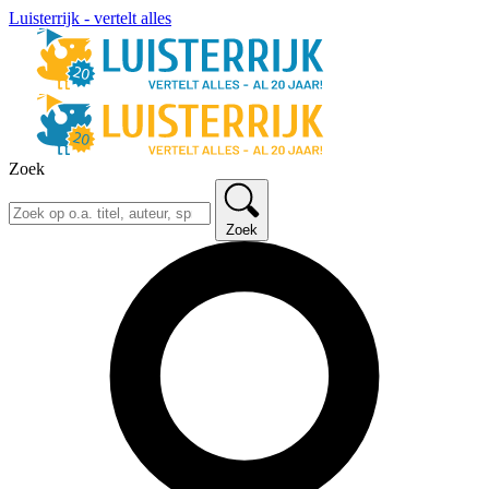
Luisterrijk - vertelt alles
Zoek
Zoek