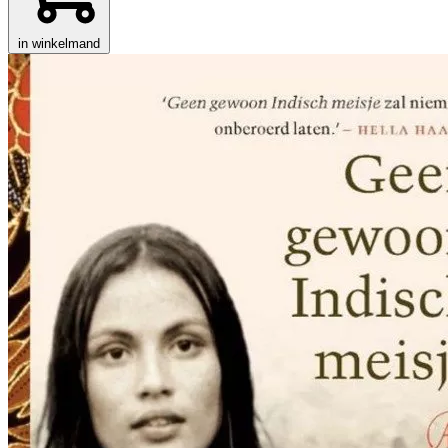
in winkelmand