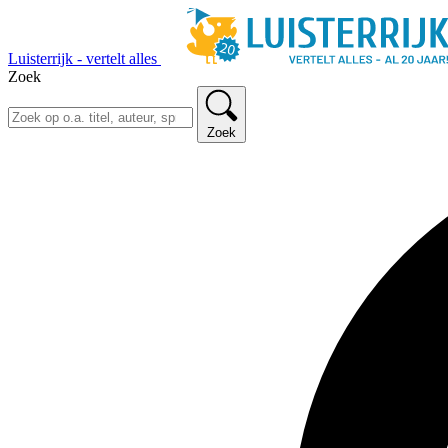
Luisterrijk - vertelt alles
Zoek
Zoek