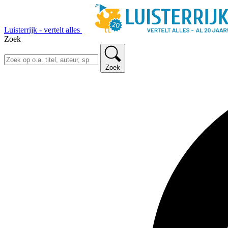
Luisterrijk - vertelt alles
Zoek
Zoek