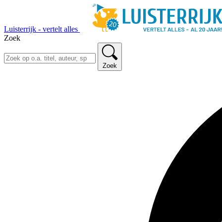
Luisterrijk - vertelt alles
Zoek
Zoek