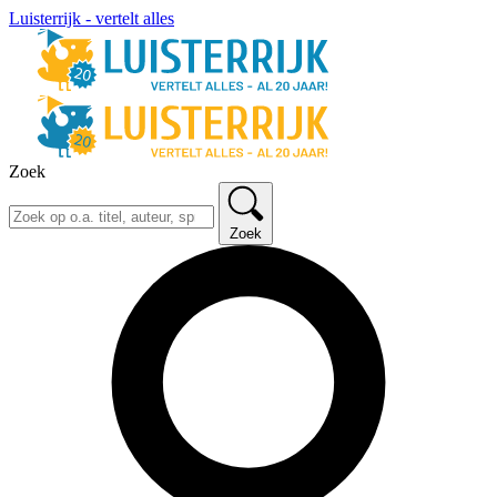
Luisterrijk - vertelt alles
Zoek
Zoek