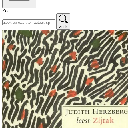
Zoek
Zoek