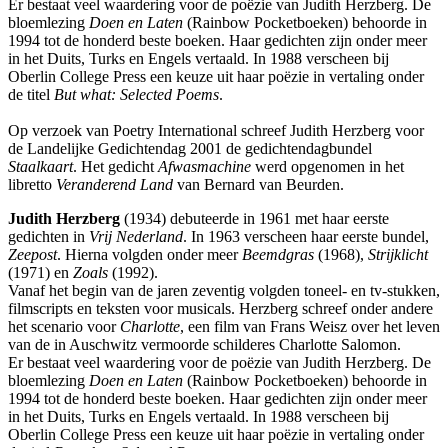
Er bestaat veel waardering voor de poëzie van Judith Herzberg. De
bloemlezing
Doen en Laten
(Rainbow Pocketboeken) behoorde in
1994 tot de honderd beste boeken. Haar gedichten zijn onder meer
in het Duits, Turks en Engels vertaald. In 1988 verscheen bij
Oberlin College Press een keuze uit haar poëzie in vertaling onder
de titel
But what: Selected Poems
.
Op verzoek van Poetry International schreef Judith Herzberg voor
de Landelijke Gedichtendag 2001 de gedichtendagbundel
Staalkaart
. Het gedicht
Afwasmachine
werd opgenomen in het
libretto
Veranderend Land
van Bernard van Beurden.
Judith Herzberg
(1934) debuteerde in 1961 met haar eerste
gedichten in
Vrij Nederland
. In 1963 verscheen haar eerste bundel,
Zeepost
. Hierna volgden onder meer
Beemdgras
(1968),
Strijklicht
(1971) en
Zoals
(1992).
Vanaf het begin van de jaren zeventig volgden toneel- en tv-stukken,
filmscripts en teksten voor musicals. Herzberg schreef onder andere
het scenario voor
Charlotte
, een film van Frans Weisz over het leven
van de in Auschwitz vermoorde schilderes Charlotte Salomon.
Er bestaat veel waardering voor de poëzie van Judith Herzberg. De
bloemlezing
Doen en Laten
(Rainbow Pocketboeken) behoorde in
1994 tot de honderd beste boeken. Haar gedichten zijn onder meer
in het Duits, Turks en Engels vertaald. In 1988 verscheen bij
Oberlin College Press een keuze uit haar poëzie in vertaling onder