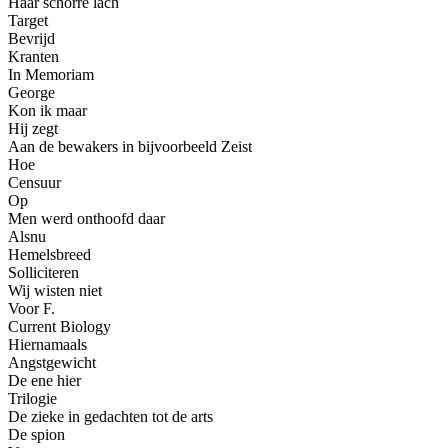
Haar schorre lach
Target
Bevrijd
Kranten
In Memoriam
George
Kon ik maar
Hij zegt
Aan de bewakers in bijvoorbeeld Zeist
Hoe
Censuur
Op
Men werd onthoofd daar
Alsnu
Hemelsbreed
Solliciteren
Wij wisten niet
Voor F.
Current Biology
Hiernamaals
Angstgewicht
De ene hier
Trilogie
De zieke in gedachten tot de arts
De spion