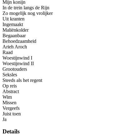
Mijn konijn
In de trein langs de Rijn
Zo mogelijk nog vrolijker
Uit kranten
Ingemaakt
Maliënkolder
Begaanbaar
Behoedzaamheid
Arieh Aroch
Raad
Woestijnwind I
Woestijnwind II
Grootouders
Seksles
Steeds als het regent
Op reis
Abstract
Wim
Missen
Vergeefs
Juist toen
Ja
Details