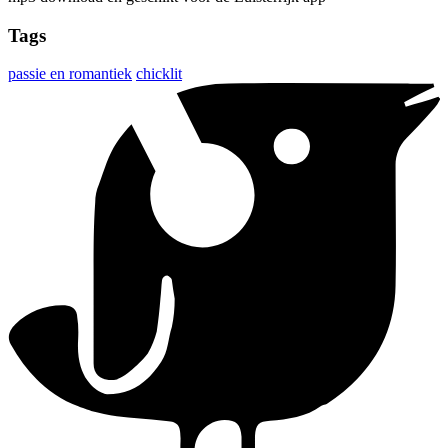
Tags
passie en romantiek
chicklit