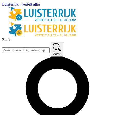
Luisterrijk - vertelt alles
Zoek
Zoek