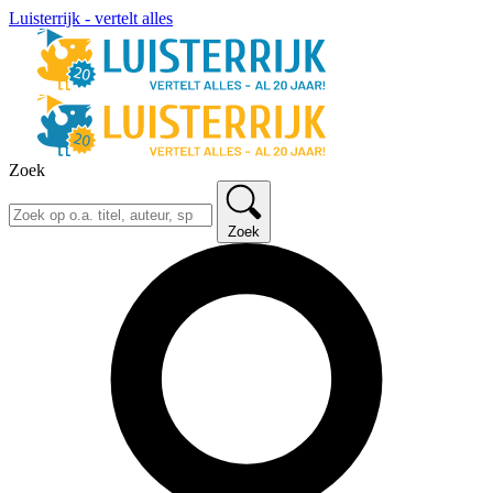
Luisterrijk - vertelt alles
Zoek
Zoek