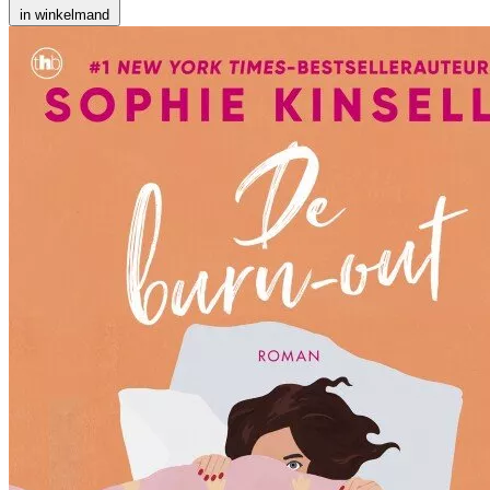
in winkelmand