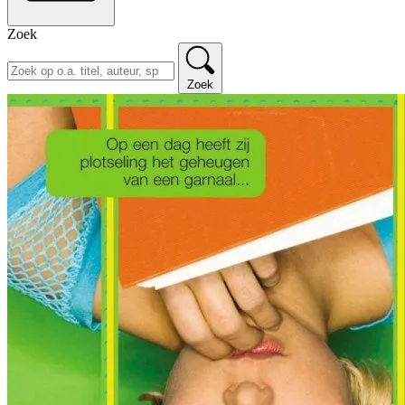
Zoek
Zoek