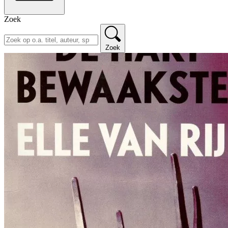
Zoek
Zoek