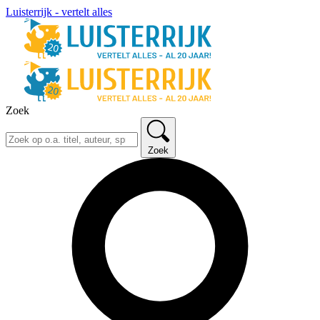
Luisterrijk - vertelt alles
Zoek
Zoek