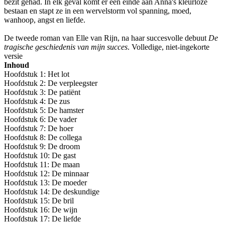
bezit gehad. In elk geval komt er een einde aan Anna's kleurloze
bestaan en stapt ze in een wervelstorm vol spanning, moed,
wanhoop, angst en liefde.
De tweede roman van Elle van Rijn, na haar succesvolle debuut
De
tragische geschiedenis van mijn succes
. Volledige, niet-ingekorte
versie
Inhoud
Hoofdstuk 1: Het lot
Hoofdstuk 2: De verpleegster
Hoofdstuk 3: De patiënt
Hoofdstuk 4: De zus
Hoofdstuk 5: De hamster
Hoofdstuk 6: De vader
Hoofdstuk 7: De hoer
Hoofdstuk 8: De collega
Hoofdstuk 9: De droom
Hoofdstuk 10: De gast
Hoofdstuk 11: De maan
Hoofdstuk 12: De minnaar
Hoofdstuk 13: De moeder
Hoofdstuk 14: De deskundige
Hoofdstuk 15: De bril
Hoofdstuk 16: De wijn
Hoofdstuk 17: De liefde