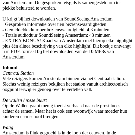
van Amsterdam. De gesproken reisgids is samengesteld om ter
plekke beluisterd te worden.
U krijgt bij het downloaden van SoundSeeing Amsterdam:
- Gesproken informatie over tien bezienswaardigheden
- Gemiddelde duur per bezienswaardigheid: 4,3 minuten
- Totale audioduur SoundSeeing Amsterdam: 43 minuten
- EXTRA BONUS! Kaart van Amsterdam met hierop elke highlight
plus één alinea beschrijving van elke highlight! Dit boekje ontvangt
u in PDF-formaat bij het downloaden van de 10 MP3s van
Amsterdam.
Inhoud
Centraal Station
Vele reizigers komen Amsterdam binnen via het Centraal station.
Slechts weinig reizigers bekijken het station vanuit architectonisch
oogpunt terwijl er genoeg over te vertellen valt.
De wallen / rosse buurt
Op de Wallen gaapt menig toerist verbaasd naar de prostituees
achter de ramen. Maar het is ook een woonwijk waar moeder hun
kinderen naar school brengen.
Waag
Amsterdam is flink gegroeid is in de loop der eeuwen. In de