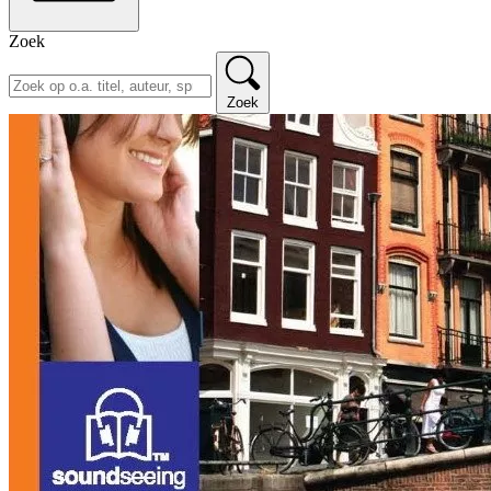
Zoek
Zoek