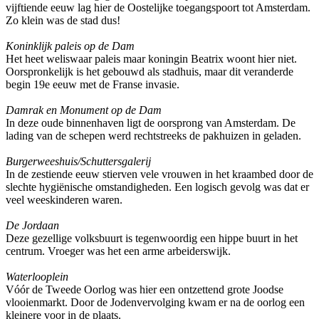
vijftiende eeuw lag hier de Oostelijke toegangspoort tot Amsterdam.
Zo klein was de stad dus!
Koninklijk paleis op de Dam
Het heet weliswaar paleis maar koningin Beatrix woont hier niet.
Oorspronkelijk is het gebouwd als stadhuis, maar dit veranderde
begin 19e eeuw met de Franse invasie.
Damrak en Monument op de Dam
In deze oude binnenhaven ligt de oorsprong van Amsterdam. De
lading van de schepen werd rechtstreeks de pakhuizen in geladen.
Burgerweeshuis/Schuttersgalerij
In de zestiende eeuw stierven vele vrouwen in het kraambed door de
slechte hygiënische omstandigheden. Een logisch gevolg was dat er
veel weeskinderen waren.
De Jordaan
Deze gezellige volksbuurt is tegenwoordig een hippe buurt in het
centrum. Vroeger was het een arme arbeiderswijk.
Waterlooplein
Vóór de Tweede Oorlog was hier een ontzettend grote Joodse
vlooienmarkt. Door de Jodenvervolging kwam er na de oorlog een
kleinere voor in de plaats.