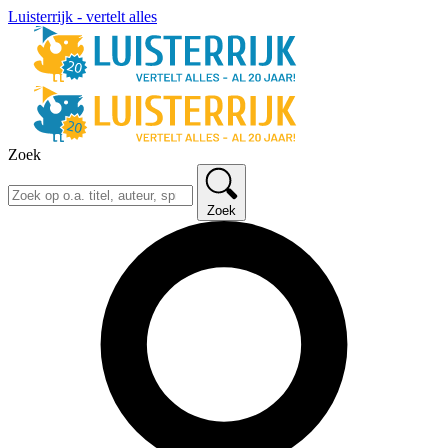
Luisterrijk - vertelt alles
Zoek
Zoek