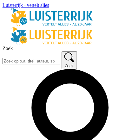
Luisterrijk - vertelt alles
Zoek
Zoek