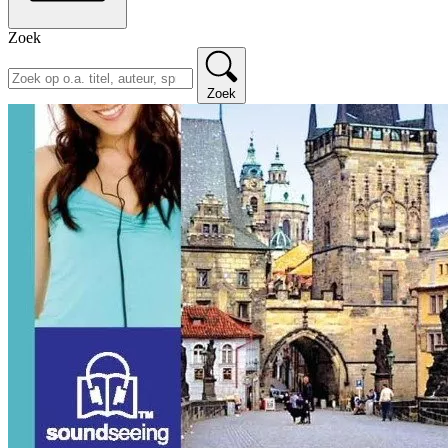
Zoek
Zoek