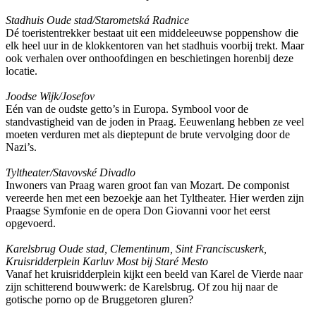
Stadhuis Oude stad/Starometská Radnice
Dé toeristentrekker bestaat uit een middeleeuwse poppenshow die
elk heel uur in de klokkentoren van het stadhuis voorbij trekt. Maar
ook verhalen over onthoofdingen en beschietingen horenbij deze
locatie.
Joodse Wijk/Josefov
Eén van de oudste getto’s in Europa. Symbool voor de
standvastigheid van de joden in Praag. Eeuwenlang hebben ze veel
moeten verduren met als dieptepunt de brute vervolging door de
Nazi’s.
Tyltheater/Stavovské Divadlo
Inwoners van Praag waren groot fan van Mozart. De componist
vereerde hen met een bezoekje aan het Tyltheater. Hier werden zijn
Praagse Symfonie en de opera Don Giovanni voor het eerst
opgevoerd.
Karelsbrug Oude stad, Clementinum, Sint Franciscuskerk,
Kruisridderplein Karluv Most bij Staré Mesto
Vanaf het kruisridderplein kijkt een beeld van Karel de Vierde naar
zijn schitterend bouwwerk: de Karelsbrug. Of zou hij naar de
gotische porno op de Bruggetoren gluren?