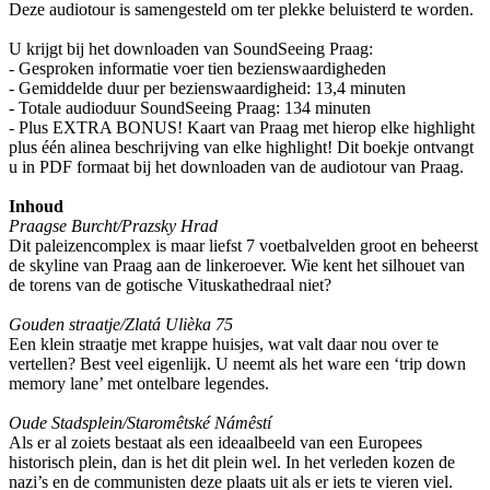
Deze audiotour is samengesteld om ter plekke beluisterd te worden.
U krijgt bij het downloaden van SoundSeeing Praag:
- Gesproken informatie voer tien bezienswaardigheden
- Gemiddelde duur per bezienswaardigheid: 13,4 minuten
- Totale audioduur SoundSeeing Praag: 134 minuten
- Plus EXTRA BONUS! Kaart van Praag met hierop elke highlight
plus één alinea beschrijving van elke highlight! Dit boekje ontvangt
u in PDF formaat bij het downloaden van de audiotour van Praag.
Inhoud
Praagse Burcht/Prazsky Hrad
Dit paleizencomplex is maar liefst 7 voetbalvelden groot en beheerst
de skyline van Praag aan de linkeroever. Wie kent het silhouet van
de torens van de gotische Vituskathedraal niet?
Gouden straatje/Zlatá Ulièka 75
Een klein straatje met krappe huisjes, wat valt daar nou over te
vertellen? Best veel eigenlijk. U neemt als het ware een ‘trip down
memory lane’ met ontelbare legendes.
Oude Stadsplein/Staromêtské Námêstí
Als er al zoiets bestaat als een ideaalbeeld van een Europees
historisch plein, dan is het dit plein wel. In het verleden kozen de
nazi’s en de communisten deze plaats uit als er iets te vieren viel.