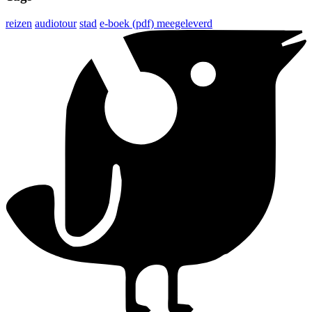
reizen
audiotour
stad
e-boek (pdf) meegeleverd