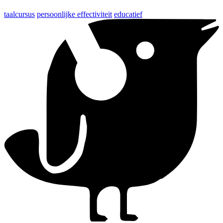
taalcursus
persoonlijke effectiviteit
educatief