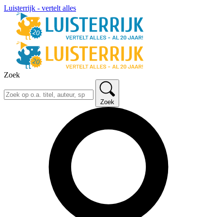
Luisterrijk - vertelt alles
Zoek
Zoek