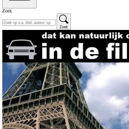
Zoek
Zoek