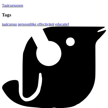
Taalcursussen
Tags
taalcursus
persoonlijke effectiviteit
educatief