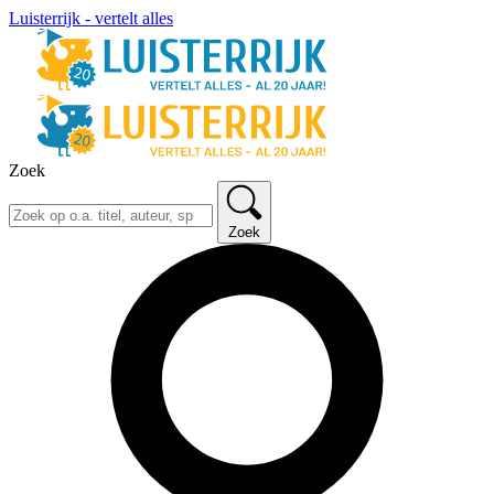
Luisterrijk - vertelt alles
Zoek
Zoek