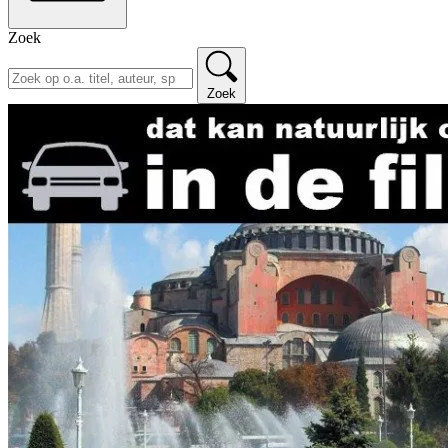
Zoek
Zoek