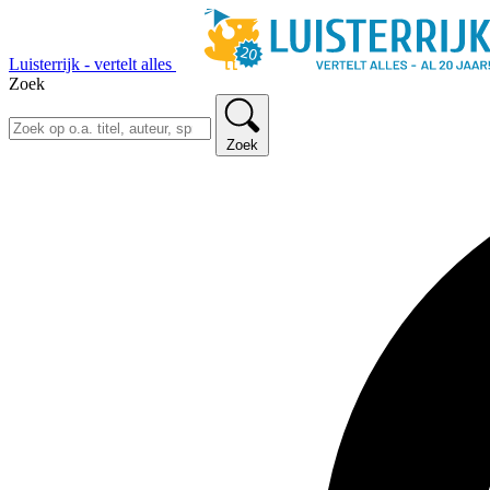
Luisterrijk - vertelt alles
Zoek
Zoek