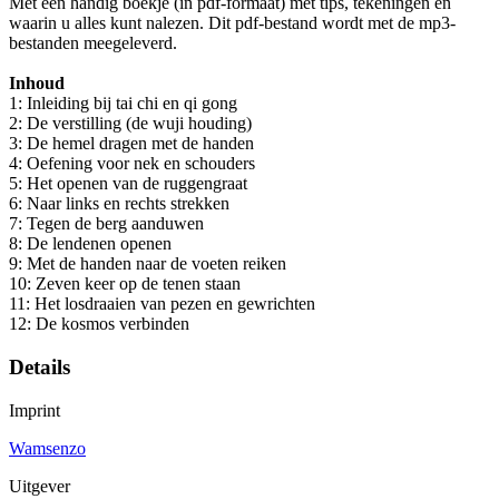
Met een handig boekje (in pdf-formaat) met tips, tekeningen en
waarin u alles kunt nalezen. Dit pdf-bestand wordt met de mp3-
bestanden meegeleverd.
Inhoud
1: Inleiding bij tai chi en qi gong
2: De verstilling (de wuji houding)
3: De hemel dragen met de handen
4: Oefening voor nek en schouders
5: Het openen van de ruggengraat
6: Naar links en rechts strekken
7: Tegen de berg aanduwen
8: De lendenen openen
9: Met de handen naar de voeten reiken
10: Zeven keer op de tenen staan
11: Het losdraaien van pezen en gewrichten
12: De kosmos verbinden
Details
Imprint
Wamsenzo
Uitgever