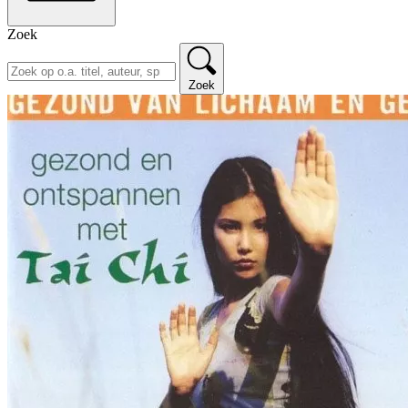
Zoek
Zoek