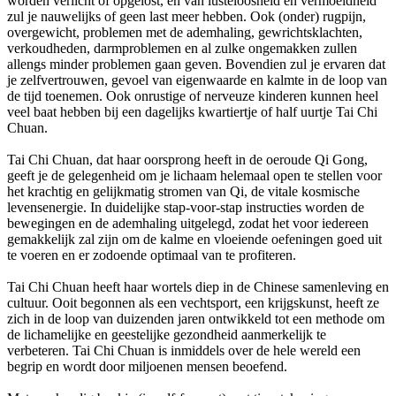
worden verlicht of opgelost, en van lusteloosheid en vermoeidheid
zul je nauwelijks of geen last meer hebben. Ook (onder) rugpijn,
overgewicht, problemen met de ademhaling, gewrichtsklachten,
verkoudheden, darmproblemen en al zulke ongemakken zullen
allengs minder problemen gaan geven. Bovendien zul je ervaren dat
je zelfvertrouwen, gevoel van eigenwaarde en kalmte in de loop van
de tijd toenemen. Ook onrustige of nerveuze kinderen kunnen heel
veel baat hebben bij een dagelijks kwartiertje of half uurtje Tai Chi
Chuan.
Tai Chi Chuan, dat haar oorsprong heeft in de oeroude Qi Gong,
geeft je de gelegenheid om je lichaam helemaal open te stellen voor
het krachtig en gelijkmatig stromen van Qi, de vitale kosmische
levensenergie. In duidelijke stap-voor-stap instructies worden de
bewegingen en de ademhaling uitgelegd, zodat het voor iedereen
gemakkelijk zal zijn om de kalme en vloeiende oefeningen goed uit
te voeren en er zodoende optimaal van te profiteren.
Tai Chi Chuan heeft haar wortels diep in de Chinese samenleving en
cultuur. Ooit begonnen als een vechtsport, een krijgskunst, heeft ze
zich in de loop van duizenden jaren ontwikkeld tot een methode om
de lichamelijke en geestelijke gezondheid aanmerkelijk te
verbeteren. Tai Chi Chuan is inmiddels over de hele wereld een
begrip en wordt door miljoenen mensen beoefend.