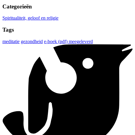
Categorieën
Spiritualiteit, geloof en religie
Tags
meditatie
gezondheid
e-boek (pdf) meegeleverd