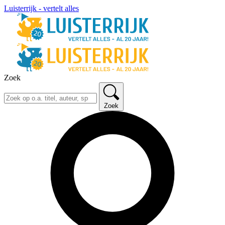
Luisterrijk - vertelt alles
Zoek
Zoek