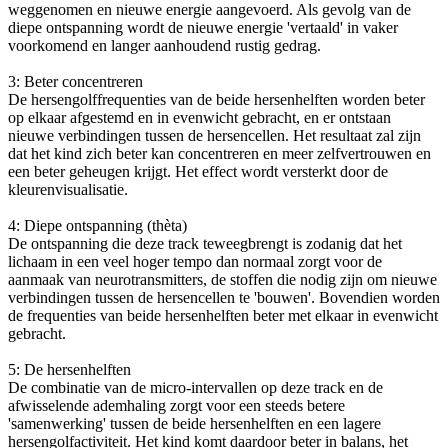
weggenomen en nieuwe energie aangevoerd. Als gevolg van de
diepe ontspanning wordt de nieuwe energie 'vertaald' in vaker
voorkomend en langer aanhoudend rustig gedrag.
3: Beter concentreren
De hersengolffrequenties van de beide hersenhelften worden beter
op elkaar afgestemd en in evenwicht gebracht, en er ontstaan
nieuwe verbindingen tussen de hersencellen. Het resultaat zal zijn
dat het kind zich beter kan concentreren en meer zelfvertrouwen en
een beter geheugen krijgt. Het effect wordt versterkt door de
kleurenvisualisatie.
4: Diepe ontspanning (thèta)
De ontspanning die deze track teweegbrengt is zodanig dat het
lichaam in een veel hoger tempo dan normaal zorgt voor de
aanmaak van neurotransmitters, de stoffen die nodig zijn om nieuwe
verbindingen tussen de hersencellen te 'bouwen'. Bovendien worden
de frequenties van beide hersenhelften beter met elkaar in evenwicht
gebracht.
5: De hersenhelften
De combinatie van de micro-intervallen op deze track en de
afwisselende ademhaling zorgt voor een steeds betere
'samenwerking' tussen de beide hersenhelften en een lagere
hersengolfactiviteit. Het kind komt daardoor beter in balans, het