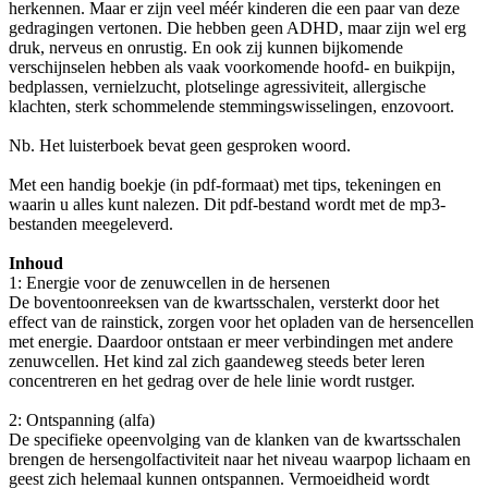
herkennen. Maar er zijn veel méér kinderen die een paar van deze
gedragingen vertonen. Die hebben geen ADHD, maar zijn wel erg
druk, nerveus en onrustig. En ook zij kunnen bijkomende
verschijnselen hebben als vaak voorkomende hoofd- en buikpijn,
bedplassen, vernielzucht, plotselinge agressiviteit, allergische
klachten, sterk schommelende stemmingswisselingen, enzovoort.
Nb. Het luisterboek bevat geen gesproken woord.
Met een handig boekje (in pdf-formaat) met tips, tekeningen en
waarin u alles kunt nalezen. Dit pdf-bestand wordt met de mp3-
bestanden meegeleverd.
Inhoud
1: Energie voor de zenuwcellen in de hersenen
De boventoonreeksen van de kwartsschalen, versterkt door het
effect van de rainstick, zorgen voor het opladen van de hersencellen
met energie. Daardoor ontstaan er meer verbindingen met andere
zenuwcellen. Het kind zal zich gaandeweg steeds beter leren
concentreren en het gedrag over de hele linie wordt rustger.
2: Ontspanning (alfa)
De specifieke opeenvolging van de klanken van de kwartsschalen
brengen de hersengolfactiviteit naar het niveau waarpop lichaam en
geest zich helemaal kunnen ontspannen. Vermoeidheid wordt