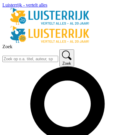
Luisterrijk - vertelt alles
Zoek
Zoek