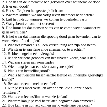
2. Hoe ik aan de informatie ben gekomen over het thema de dood
3. Is er een dood?
4. Het stoffelijk en het geestelijk lichaam
5. Waarom kunnen we ons vorig leven niet meer herinneren?
6. Ligt het tijdstip wanneer we komen te overlijden vast?
7. Wat gebeurt er rond het sterven?
8. Hoe komt het dat mensen soms van te voren weten wanneer ze
gaan overlijden?
9. Is het waar dat mensen die spoedig dood gaan bekenden van te
voren zien, of is dat ijlen?
10. Wat ziet iemand als hij een verschijning aan zijn bed heeft?
11. Wie staan je aan gene zijde allemaal op te wachten?
12. Hebben engelen echt vleugels?
13. Ik heb weleens gehoord van het zilveren koord, wat is dat?
14. Wat zijn sferen aan gene zijde?
15. Wie brengt je naar een sfeer aan gene zijde?
16. Wat is een herstellingsoord?
17. Wat is het verschil tussen aardse leeftijd en innerlijke geestelijke
leeftijd?
18. Bestaat er een hemel en een hel?
19. Kun je iets meer vertellen over de ziel die al onze daden
'registreert'?
20. Wat is een levensfilm en wat zie je dan?
21. Waarom kan je je veel beter laten begraven dan cremeren?
22. Hoe kan je in contact komen met overgegane personen?