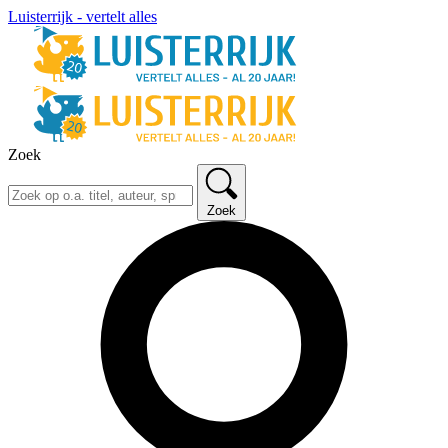
Luisterrijk - vertelt alles
Zoek
Zoek