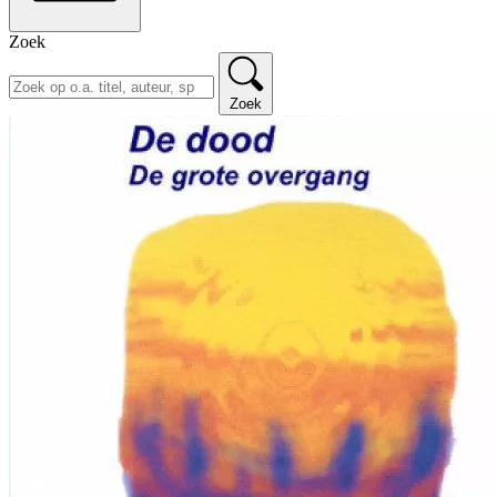
Zoek
Zoek