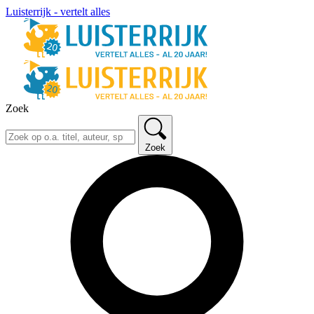
Luisterrijk - vertelt alles
Zoek
Zoek