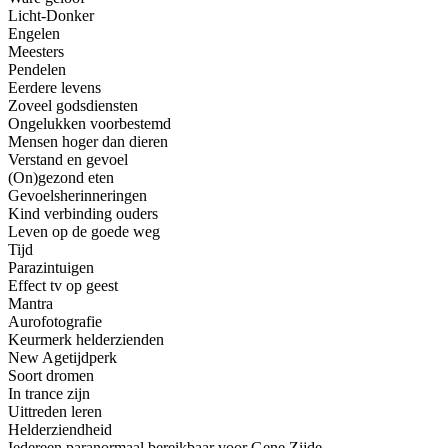
Licht-Donker
Engelen
Meesters
Pendelen
Eerdere levens
Zoveel godsdiensten
Ongelukken voorbestemd
Mensen hoger dan dieren
Verstand en gevoel
(On)gezond eten
Gevoelsherinneringen
Kind verbinding ouders
Leven op de goede weg
Tijd
Parazintuigen
Effect tv op geest
Mantra
Aurofotografie
Keurmerk helderzienden
New Agetijdperk
Soort dromen
In trance zijn
Uittreden leren
Helderziendheid
Iedereen paranormaal bereikbaar voor Gene Zijde