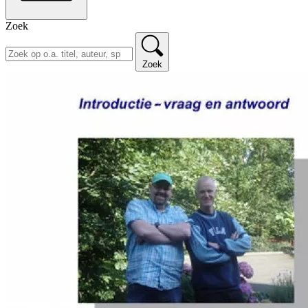
Zoek
Zoek