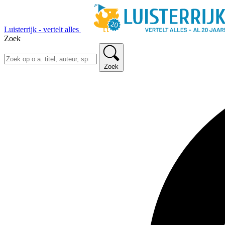
Luisterrijk - vertelt alles
Zoek
Zoek