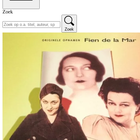
Zoek
Zoek