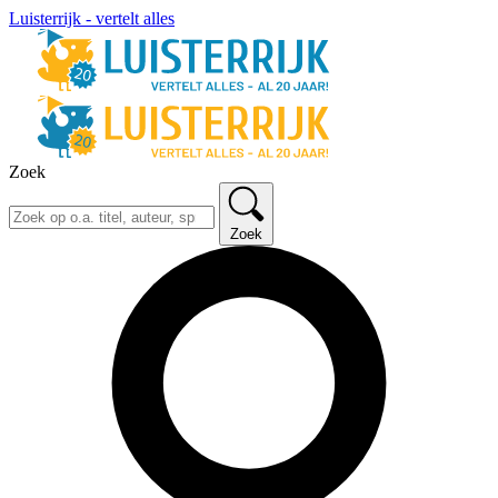
Luisterrijk - vertelt alles
Zoek
Zoek