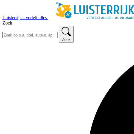
Luisterrijk - vertelt alles
Zoek
Zoek