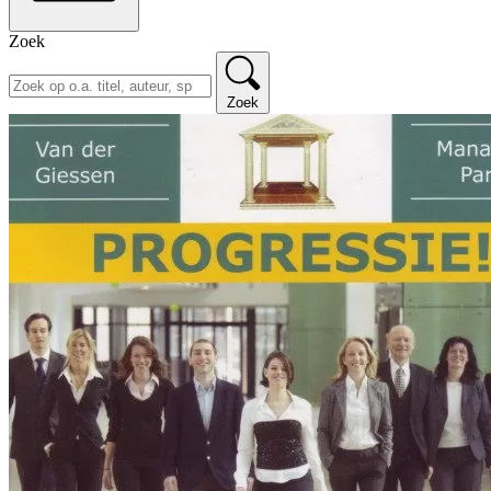
Zoek
Zoek