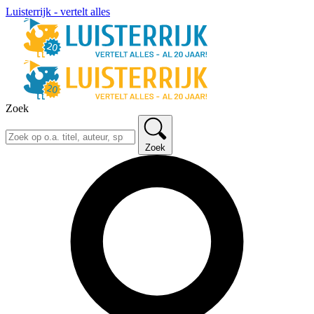
Luisterrijk - vertelt alles
Zoek
Zoek