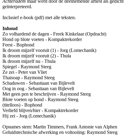
Achteradem
maar werd door de deelnemende artiest als gedicht
geïnterpreteerd.
Inclusief e-book (pdf) met alle teksten.
Inhoud
Zo volhardend de dagen - Freek Kinkelaar (Opdracht)
Hond op blote voeten - Kompaktrekorder
Feest - Bophond
Ik droom mijzelf vooruit (1) - Jorg (Lomechanik)
Ik droom mijzelf vooruit (2) - Thula
Ik droom mijzelf nu - Thula
Spiegel - Raymond Steeg
Ze zei - Peter van Vliet
Thaisoap - Raymond Steeg
Schaduwen - Sebastiaan van Bijlevelt
Oog in oog - Sebastiaan van Bijlevelt
Met geen pen te beschrijven - Raymond Steeg
Blote voeten op hond - Raymond Steeg
(titelloos) - Bophond
Verliefd blijven/hier - Kompaktrekorder
Hij zei - Jorg (Lomechanik)
Opnames stem: Martin Timmers, Frank Antonie van Alphen
Geluidstechnische afwerking en voltooiing: Raymond Steeg