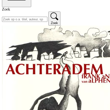
Zoek
Zoek