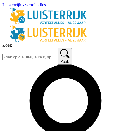
Luisterrijk - vertelt alles
Zoek
Zoek