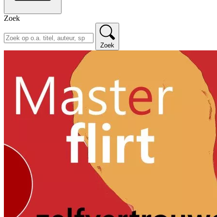
Zoek
Zoek