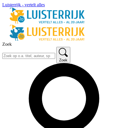
Luisterrijk - vertelt alles
Zoek
Zoek