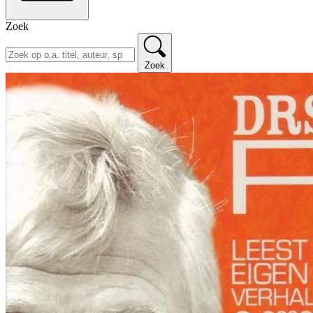
Zoek
Zoek