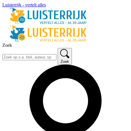
Luisterrijk - vertelt alles
Zoek
Zoek