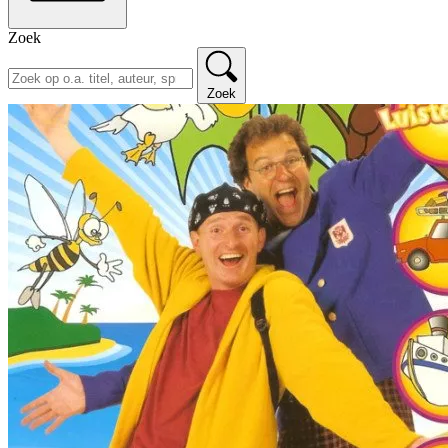
Zoek
Zoek