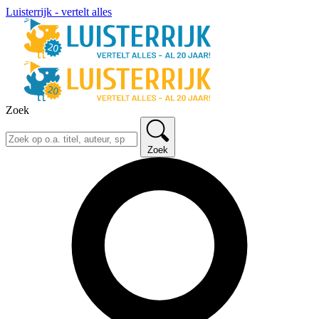
Luisterrijk - vertelt alles
Zoek
Zoek