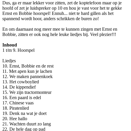
Dus, ga er maar lekker voor zitten, zet de koptelefoon maar op je
hoofd of zet je luidspreker op 10 en hou je vast voor het te gekke
Ernst en Bobbie hoorspel! Ennuh... niet te hard gillen als het
spannend wordt hoor, anders schrikken de buren zo!
En om daarnaast nog meer mee te kunnen zingen met Ernst en
Bobbie, zitten er ook nog hele leuke liedjes bij. Veel plezier!!!
Inhoud
1 t/m 9. Hoorspel
Liedjes
10. Ernst, Bobbie en de rest
11. Met apen kun je lachen
12. We maken pannenkoek
13. Het cowboylied
14. De kippendief
15. We zijn tractormonteur
16. Een paard is edel
17. Chinese vaas
18. Piratenlied
19. Denk na wat je doet
20. Hee hallo
21. Wachten duurt zo lang
22. De hele dag op pad