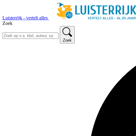
Luisterrijk - vertelt alles
Zoek
Zoek