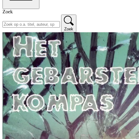
Zoek
Zoek