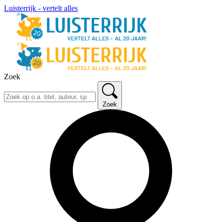
Luisterrijk - vertelt alles
Zoek
Zoek