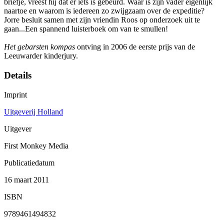
briefje, vreest hij dat er iets is gebeurd. Waar is zijn vader eigenlijk
naartoe en waarom is iedereen zo zwijgzaam over de expeditie?
Jorre besluit samen met zijn vriendin Roos op onderzoek uit te
gaan...Een spannend luisterboek om van te smullen!
Het gebarsten kompas
ontving in 2006 de eerste prijs van de
Leeuwarder kinderjury.
Details
Imprint
Uitgeverij Holland
Uitgever
First Monkey Media
Publicatiedatum
16 maart 2011
ISBN
9789461494832