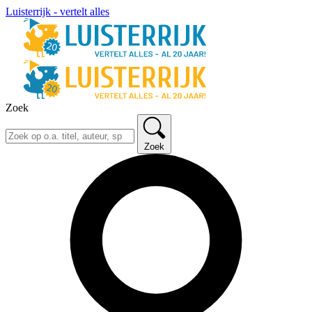
Luisterrijk - vertelt alles
Zoek
Zoek