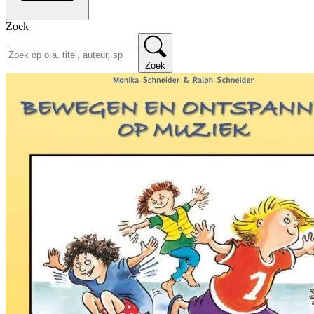
Zoek
Zoek