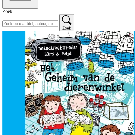
Zoek
Zoek