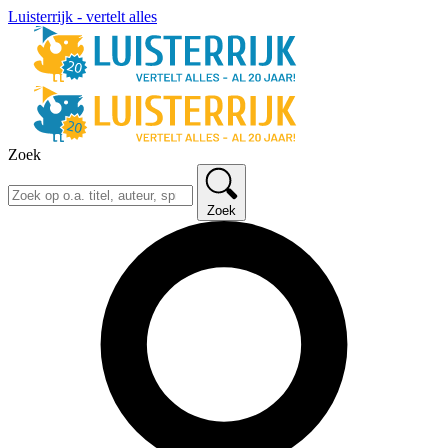
Luisterrijk - vertelt alles
Zoek
Zoek