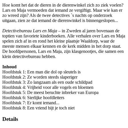
Hoe komt het dat de dieren in de dierenwinkel zich zo ziek voelen?
Lars en Maja vermoeden dat iemand ze vergiftigt. Maar wie kan er
zo wreed zijn? Als de twee detectives `s nachts op onderzoek
uitgaan, zien ze dat iemand de dierenwinkel is binnengeslopen...
Detectivebureau Lars en Maja
– in Zweden al jaren bovenaan de
toptien van favoriete kinderboeken. Alle verhalen over Lars en Maja
spelen zich af in en rond het kleine plaatsje Waaldorp, waar de
meeste mensen elkaar kennen en de kerk midden in het dorp staat.
De hoofdpersonen, Lars en Maja, zijn klasgenootjes, die samen een
klein detectivebureau hebben.
Inhoud
Hoofdstuk 1: Een man die dol op sleutels is
Hoofdstuk 2: Ze worden steeds slaperiger
Hoofdstuk 3: Zo langzaam als een oude schildpad
Hoofdstuk 4: Vrijheid voor alle vogels en bloemen
Hoofdstuk 5: De meest beruchte inbreker van Europa
Hoofdstuk 6: Sierlijke hoofdletters
Hoofdstuk 7: Er komt iemand...
Hoofdstuk 8: Een vriend bijt je toch niet
Details