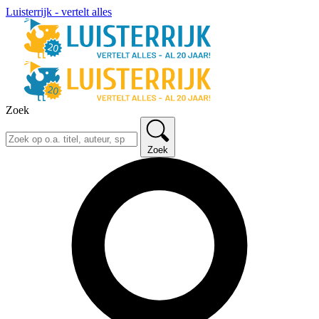
Luisterrijk - vertelt alles
Zoek
Zoek