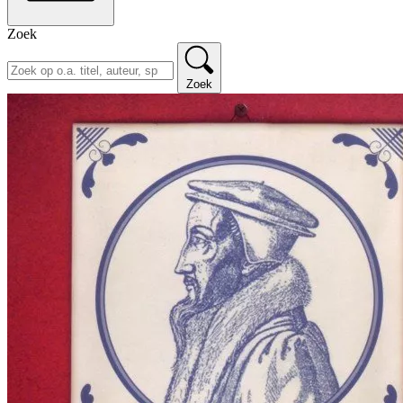
Zoek
Zoek