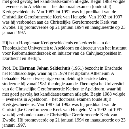
met goed gevolg het kandidaatsexamen aflegde. Begin 1988 volgde
– eveneens in Apeldoorn – het doctoraal examen (oude stijl)
Kerkgeschiedenis. Van 1987 tot 1992 was hij predikant van de
Christelijke Gereformeerde Kerk van Hengelo. Van 1992 tot 1997
was hij verbonden aan de Christelijke Gereformeerde Kerk van
Zwolle. Hij promoveerde op 21 januari 1994 en inaugureerde op 23
januari 1997.
Hij is nu Hoogleraar Kerkgeschiedenis en kerkrecht aan de
Theologische Universiteit te Apeldoorn en directeur van het Instituut
voor Reformatieonderzoek en initiator van de Calvijnexposities in
Dordrecht en Berlijn.
Prof. Dr.
Herman Johan Selderhuis
(1961) bezocht in Enschede
het Ichthuscollege, waar hij in 1979 het diploma Atheneum-A
behaalde. Na een tweejarige vooropleiding klassieke talen,
studeerde hij vanaf 1981 theologie aan de Theologische Universiteit
van de Christelijke Gereformeerde Kerken te Apeldoorn, waar hij
met goed gevolg het kandidaatsexamen aflegde. Begin 1988 volgde
– eveneens in Apeldoorn – het doctoraal examen (oude stijl)
Kerkgeschiedenis. Van 1987 tot 1992 was hij predikant van de
Christelijke Gereformeerde Kerk van Hengelo. Van 1992 tot 1997
was hij verbonden aan de Christelijke Gereformeerde Kerk van
Zwolle. Hij promoveerde op 21 januari 1994 en inaugureerde op 23
januari 1997.