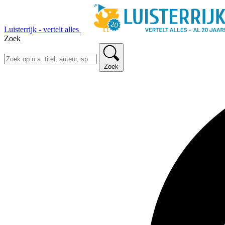
Luisterrijk - vertelt alles
Zoek
Zoek