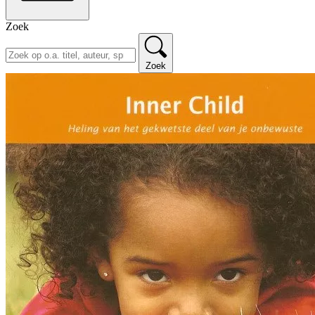
Zoek
Zoek