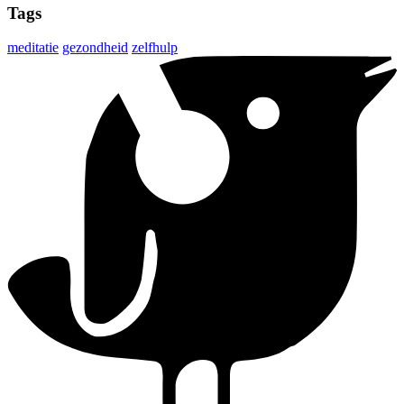
Tags
meditatie
gezondheid
zelfhulp