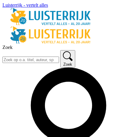
Luisterrijk - vertelt alles
Zoek
Zoek