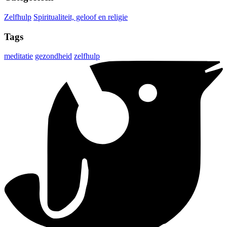
Zelfhulp
Spiritualiteit, geloof en religie
Tags
meditatie
gezondheid
zelfhulp