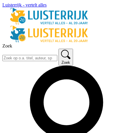
Luisterrijk - vertelt alles
Zoek
Zoek