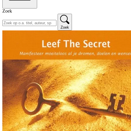
Zoek
Zoek