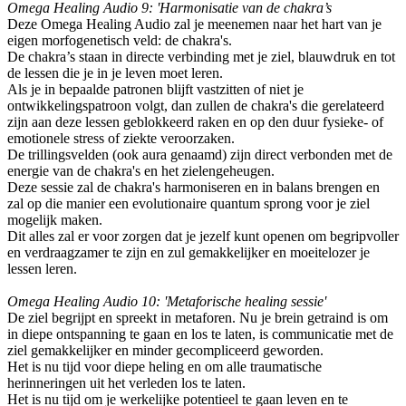
Omega Healing Audio 9: 'Harmonisatie van de chakra’s
Deze Omega Healing Audio zal je meenemen naar het hart van je
eigen morfogenetisch veld: de chakra's.
De chakra’s staan in directe verbinding met je ziel, blauwdruk en tot
de lessen die je in je leven moet leren.
Als je in bepaalde patronen blijft vastzitten of niet je
ontwikkelingspatroon volgt, dan zullen de chakra's die gerelateerd
zijn aan deze lessen geblokkeerd raken en op den duur fysieke- of
emotionele stress of ziekte veroorzaken.
De trillingsvelden (ook aura genaamd) zijn direct verbonden met de
energie van de chakra's en het zielengeheugen.
Deze sessie zal de chakra's harmoniseren en in balans brengen en
zal op die manier een evolutionaire quantum sprong voor je ziel
mogelijk maken.
Dit alles zal er voor zorgen dat je jezelf kunt openen om begripvoller
en verdraagzamer te zijn en zul gemakkelijker en moeitelozer je
lessen leren.
Omega Healing Audio 10: 'Metaforische healing sessie'
De ziel begrijpt en spreekt in metaforen. Nu je brein getraind is om
in diepe ontspanning te gaan en los te laten, is communicatie met de
ziel gemakkelijker en minder gecompliceerd geworden.
Het is nu tijd voor diepe heling en om alle traumatische
herinneringen uit het verleden los te laten.
Het is nu tijd om je werkelijke potentieel te gaan leven en te