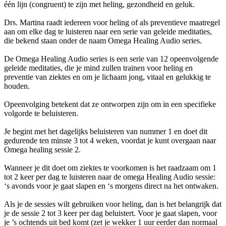
één lijn (congruent) te zijn met heling, gezondheid en geluk.
Drs. Martina raadt iedereen voor heling of als preventieve maatregel
aan om elke dag te luisteren naar een serie van geleide meditaties,
die bekend staan onder de naam Omega Healing Audio series.
De Omega Healing Audio series is een serie van 12 opeenvolgende
geleide meditaties, die je mind zullen trainen voor heling en
preventie van ziektes en om je lichaam jong, vitaal en gelukkig te
houden.
Opeenvolging betekent dat ze ontworpen zijn om in een specifieke
volgorde te beluisteren.
Je begint met het dagelijks beluisteren van nummer 1 en doet dit
gedurende ten minste 3 tot 4 weken, voordat je kunt overgaan naar
Omega healing sessie 2.
Wanneer je dit doet om ziektes te voorkomen is het raadzaam om 1
tot 2 keer per dag te luisteren naar de omega Healing Audio sessie:
‘s avonds voor je gaat slapen en ‘s morgens direct na het ontwaken.
Als je de sessies wilt gebruiken voor heling, dan is het belangrijk dat
je de sessie 2 tot 3 keer per dag beluistert. Voor je gaat slapen, voor
je ’s ochtends uit bed komt (zet je wekker 1 uur eerder dan normaal