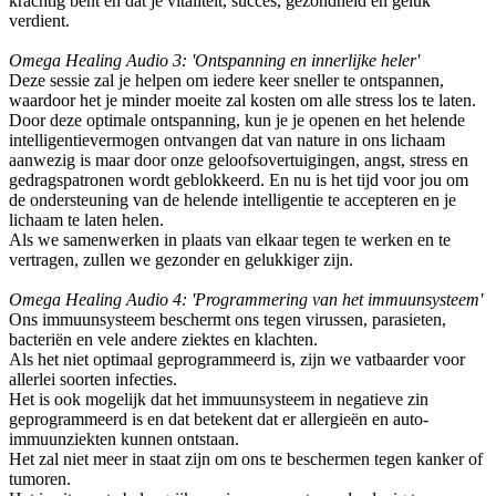
krachtig bent en dat je vitaliteit, succes, gezondheid en geluk
verdient.
Omega Healing Audio 3: 'Ontspanning en innerlijke heler'
Deze sessie zal je helpen om iedere keer sneller te ontspannen,
waardoor het je minder moeite zal kosten om alle stress los te laten.
Door deze optimale ontspanning, kun je je openen en het helende
intelligentievermogen ontvangen dat van nature in ons lichaam
aanwezig is maar door onze geloofsovertuigingen, angst, stress en
gedragspatronen wordt geblokkeerd. En nu is het tijd voor jou om
de ondersteuning van de helende intelligentie te accepteren en je
lichaam te laten helen.
Als we samenwerken in plaats van elkaar tegen te werken en te
vertragen, zullen we gezonder en gelukkiger zijn.
Omega Healing Audio 4: 'Programmering van het immuunsysteem'
Ons immuunsysteem beschermt ons tegen virussen, parasieten,
bacteriën en vele andere ziektes en klachten.
Als het niet optimaal geprogrammeerd is, zijn we vatbaarder voor
allerlei soorten infecties.
Het is ook mogelijk dat het immuunsysteem in negatieve zin
geprogrammeerd is en dat betekent dat er allergieën en auto-
immuunziekten kunnen ontstaan.
Het zal niet meer in staat zijn om ons te beschermen tegen kanker of
tumoren.