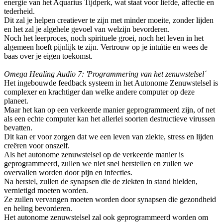
energie van het Aquarius Tijdperk, wat staat voor liefde, affectie en
tederheid.
Dit zal je helpen creatiever te zijn met minder moeite, zonder lijden
en het zal je algehele gevoel van welzijn bevorderen.
Noch het leerproces, noch spirituele groei, noch het leven in het
algemeen hoeft pijnlijk te zijn. Vertrouw op je intuïtie en wees de
baas over je eigen toekomst.
Omega Healing Audio 7: 'Programmering van het zenuwstelsel´
Het ingebouwde feedback systeem in het Autonome Zenuwstelsel is
complexer en krachtiger dan welke andere computer op deze
planeet.
Maar het kan op een verkeerde manier geprogrammeerd zijn, of net
als een echte computer kan het allerlei soorten destructieve virussen
bevatten.
Dit kan er voor zorgen dat we een leven van ziekte, stress en lijden
creëren voor onszelf.
Als het autonome zenuwstelsel op de verkeerde manier is
geprogrammeerd, zullen we niet snel herstellen en zullen we
overvallen worden door pijn en infecties.
Na herstel, zullen de synapsen die de ziekten in stand hielden,
vernietigd moeten worden.
Ze zullen vervangen moeten worden door synapsen die gezondheid
en heling bevorderen.
Het autonome zenuwstelsel zal ook geprogrammeerd worden om