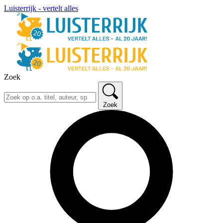
Luisterrijk - vertelt alles
Zoek
Zoek