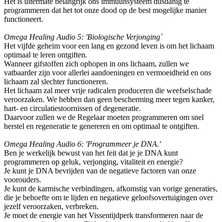
Het is uitermate belangrijk ons immuunsysteem dusdanig te
programmeren dat het tot onze dood op de best mogelijke manier
functioneert.
Omega Healing Audio 5: 'Biologische Verjonging´
Het vijfde geheim voor een lang en gezond leven is om het lichaam
optimaal te leren ontgiften.
Wanneer gifstoffen zich ophopen in ons lichaam, zullen we
vatbaarder zijn voor allerlei aandoeningen en vermoeidheid en ons
lichaam zal slechter functioneren.
Het lichaam zal meer vrije radicalen produceren die weefselschade
veroorzaken. We hebben dan geen bescherming meer tegen kanker,
hart- en circulatiestoornissen of degeneratie.
Daarvoor zullen we de Regelaar moeten programmeren om snel
herstel en regeneratie te genereren en om optimaal te ontgiften.
Omega Healing Audio 6: 'Programmeer je DNA.'
Ben je werkelijk bewust van het feit dat je je DNA kunt
programmeren op geluk, verjonging, vitaliteit en energie?
Je kunt je DNA bevrijden van de negatieve factoren van onze
voorouders.
Je kunt de karmische verbindingen, afkomstig van vorige generaties,
die je behoefte om te lijden en negatieve geloofsovertuigingen over
jezelf veroorzaken, verbreken.
Je moet de energie van het Vissentijdperk transformeren naar de