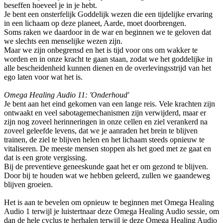
beseffen hoeveel je in je hebt.
Je bent een onsterfelijk Goddelijk wezen die een tijdelijke ervaring
in een lichaam op deze planeet, Aarde, moet doorbrengen.
Soms raken we daardoor in de war en beginnen we te geloven dat
we slechts een menselijke wezen zijn.
Maar we zijn onbegrensd en het is tijd voor ons om wakker te
worden en in onze kracht te gaan staan, zodat we het goddelijke in
alle bescheidenheid kunnen dienen en de overlevingsstrijd van het
ego laten voor wat het is.
Omega Healing Audio 11: 'Onderhoud'
Je bent aan het eind gekomen van een lange reis. Vele krachten zijn
ontwaakt en veel sabotagemechanismen zijn verwijderd, maar er
zijn nog zoveel herinneringen in onze cellen en ziel verankerd na
zoveel geleefde levens, dat we je aanraden het brein te blijven
trainen, de ziel te blijven helen en het lichaam steeds opnieuw te
vitaliseren. De meeste mensen stoppen als het goed met ze gaat en
dat is een grote vergissing.
Bij de preventieve geneeskunde gaat het er om gezond te blijven.
Door bij te houden wat we hebben geleerd, zullen we gaandeweg
blijven groeien.
Het is aan te bevelen om opnieuw te beginnen met Omega Healing
Audio 1 terwijl je luistertnaar deze Omega Healing Audio sessie, om
dan de hele cyclus te herhalen terwijl je deze Omega Healing Audio