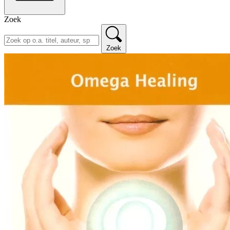
Zoek
Zoek