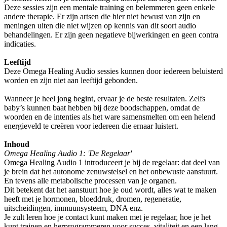
Deze sessies zijn een mentale training en belemmeren geen enkele
andere therapie. Er zijn artsen die hier niet bewust van zijn en
meningen uiten die niet wijzen op kennis van dit soort audio
behandelingen. Er zijn geen negatieve bijwerkingen en geen contra
indicaties.
Leeftijd
Deze Omega Healing Audio sessies kunnen door iedereen beluisterd
worden en zijn niet aan leeftijd gebonden.
Wanneer je heel jong begint, ervaar je de beste resultaten. Zelfs
baby’s kunnen baat hebben bij deze boodschappen, omdat de
woorden en de intenties als het ware samensmelten om een helend
energieveld te creëren voor iedereen die ernaar luistert.
Inhoud
Omega Healing Audio 1: 'De Regelaar'
Omega Healing Audio 1 introduceert je bij de regelaar: dat deel van
je brein dat het autonome zenuwstelsel en het onbewuste aanstuurt.
En tevens alle metabolische processen van je organen.
Dit betekent dat het aanstuurt hoe je oud wordt, alles wat te maken
heeft met je hormonen, bloeddruk, dromen, regeneratie,
uitscheidingen, immuunsysteem, DNA enz.
Je zult leren hoe je contact kunt maken met je regelaar, hoe je het
kunt trainen en herprogrammeren voor succes, vitaliteit en een lang