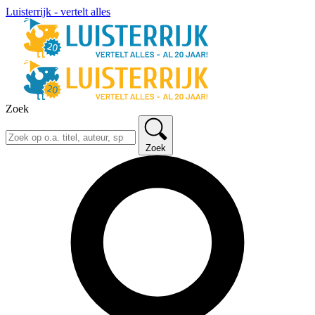
Luisterrijk - vertelt alles
Zoek
Zoek