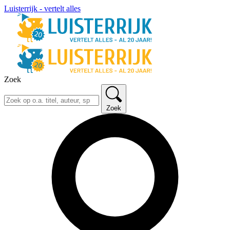
Luisterrijk - vertelt alles
Zoek
Zoek