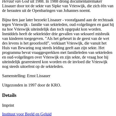
Heraut van God
uit 1988. In 1988 drong documentairemaker
Lissauer door tot de sekte van Sipke van Vrieswijk, die zich één van
de herauten uit de Openbaringen van Johannes noemt.
Bijna tien jaar later bezoekt Lissauer - voorafgaand aan de rechtzaak
tegen Vrieswijk - familie van sekteleden, oud-volgelingen en gaat hij
na hoe Vrieswijk uiteindelijk dan toch opgepakt kon worden.
Inmiddels heeft de sekteleider drie gevallen van seksueel misbruik
van kinderen toegegeven. "Als het gebeurt in de geest van de wet
des levens is het geoorloofd", verklaart Vrieswijk, die vanuit het
Huis van Bewaring nog steeds leiding geeft aan zijn sekte. Het
programma bevat vraaggesprekken met familieleden van sekteleden
en oud-volgelingen over Vrieswijk en zijn sekte, de vraag hoe hij
uiteindelijk gearresteerd kon worden en de invloed die Vrieswijk
nog steeds uitoefent op de sekteleden.
Samenstelling: Ernst Lissauer
Uitgezonden in 1997 door de KRO.
Details
Imprint
Instituut voor Beeld en Geluid