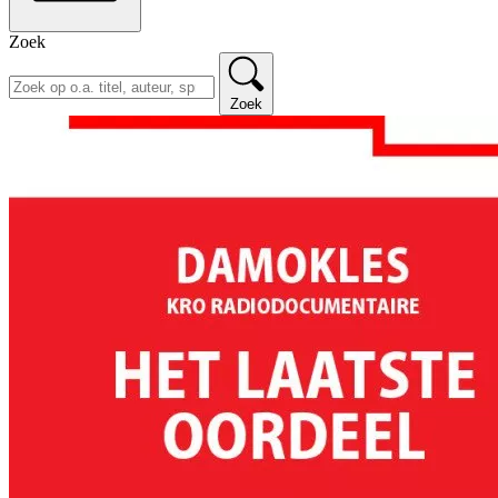
Zoek
Zoek