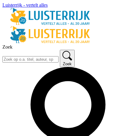
Luisterrijk - vertelt alles
Zoek
Zoek