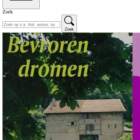
Zoek
Zoek