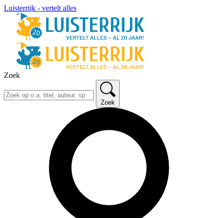
Luisterrijk - vertelt alles
Zoek
Zoek