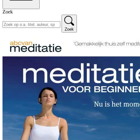
Zoek
Zoek