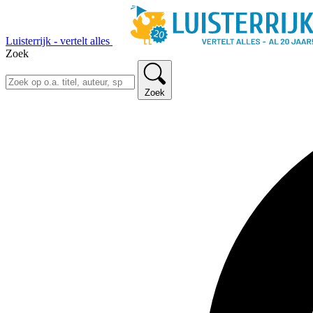
Luisterrijk - vertelt alles
Zoek
Zoek