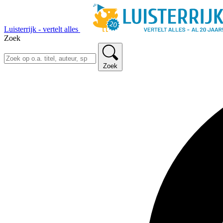
Luisterrijk - vertelt alles
Zoek
Zoek