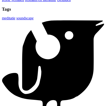
Tags
meditatie
soundscape