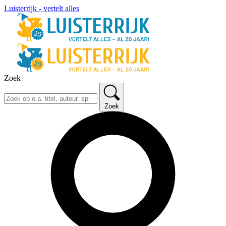
Luisterrijk - vertelt alles
Zoek
Zoek