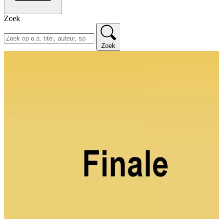
Zoek
Zoek