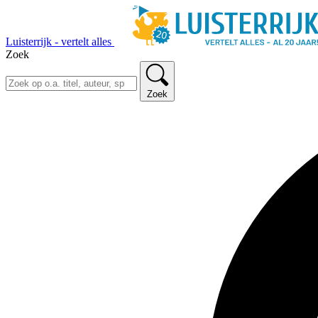
Luisterrijk - vertelt alles
Zoek
Zoek