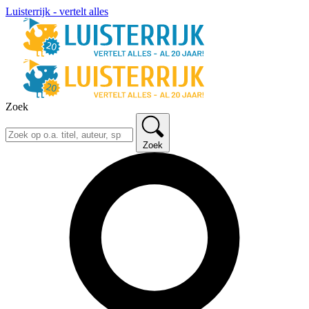
Luisterrijk - vertelt alles
Zoek
Zoek