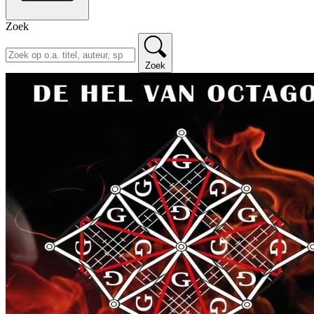
Zoek
Zoek