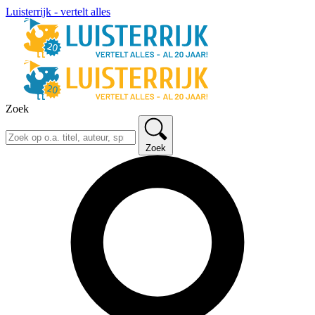
Luisterrijk - vertelt alles
Zoek
Zoek