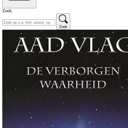
Zoek
Zoek