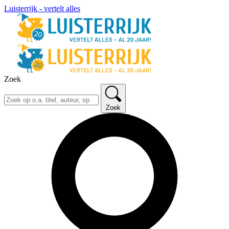
Luisterrijk - vertelt alles
Zoek
Zoek