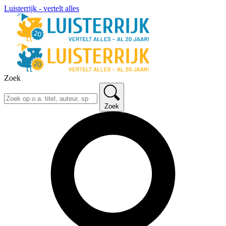
Luisterrijk - vertelt alles
Zoek
Zoek