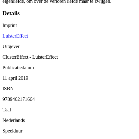
eigenliefde, om over de verloren liefde maar te zwijgen.
Details
Imprint
LuisterEffect
Uitgever
ClusterEffect - LuisterEffect
Publicatiedatum
11 april 2019
ISBN
9789462171664
Taal
Nederlands
Speelduur