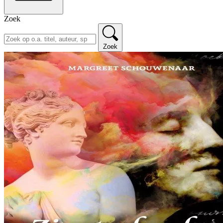
Zoek
Zoek