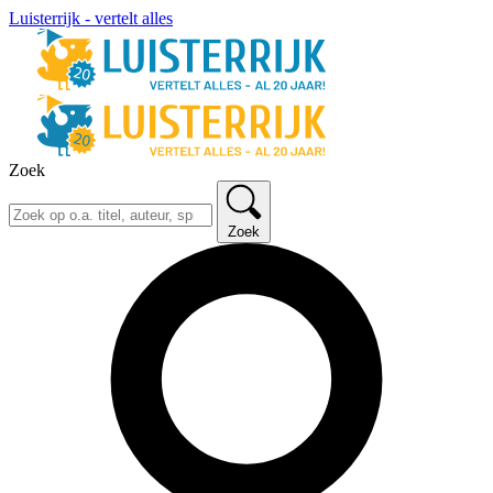
Luisterrijk - vertelt alles
Zoek
Zoek