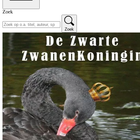
Zoek
Zoek